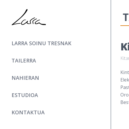
T
K
LARRA SOINU TRESNAK
Kita
TAILERRA
Kint
NAHIERAN
Ele
Past
ESTUDIOA
Oro
Bes
KONTAKTUA