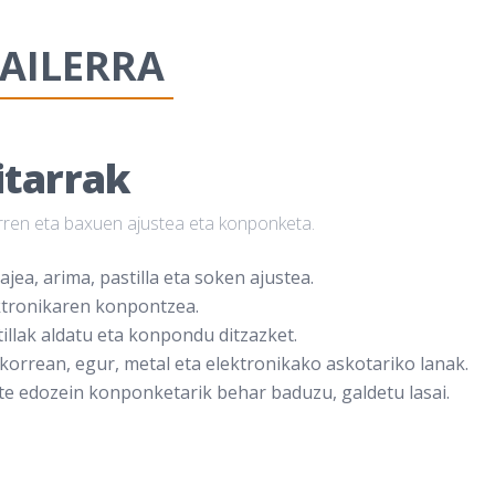
AILERRA
itarrak
rren eta baxuen ajustea eta konponketa.
ajea, arima, pastilla eta soken ajustea.
ktronikaren konpontzea.
illak aldatu eta konpondu ditzazket.
korrean, egur, metal eta elektronikako askotariko lanak.
te edozein konponketarik behar baduzu, galdetu lasai.