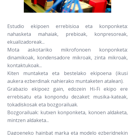
Estudio ekipoen errebisioa eta konponketa:
nahasketa mahaiak, prebioak, konpresoreak,
ekualizadoreak...
Mota askotariko mikrofonoen konponketa:
dinamikoak, kondensadore mikroak, zinta mikroak,
kontaktukoak...
Kiten muntaketa eta bestelako ekipoena (ikusi
aukera ezberdinak nahierako muntaketen atalean).
Grabazio ekipoez gain, edozein Hi-Fi ekipo ere
errebisatu eta konpondu dezaket: musika-kateak,
tokadiskosak eta bozgorailuak.
Bozgorailuak: kutxen konponketa, konoen aldaketa,
mintzen aldaketa...
Dagoeneko hainbat marka eta modelo ezberidnekin