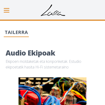
Open sidebar
TAILERRA
Audio Ekipoak
Ekipoen moldaketak eta konponketak. Estudio
ekipoetatik hasita Hi-Fi sistemetaraino